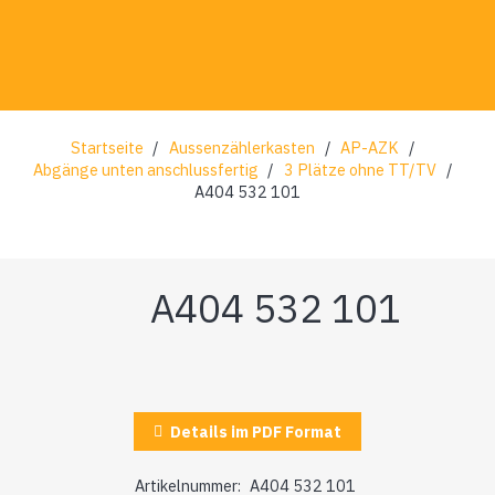
Startseite
/
Aussenzählerkasten
/
AP-AZK
/
Abgänge unten anschlussfertig
/
3 Plätze ohne TT/TV
/
A404 532 101
A404 532 101
Details im PDF Format
Artikelnummer:
A404 532 101