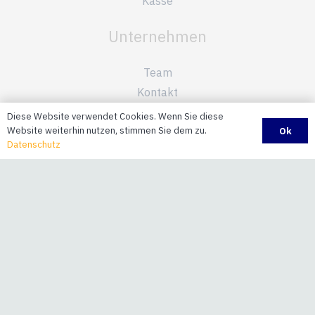
Kasse
Unternehmen
Team
Kontakt
Datenschutz
Diese Website verwendet Cookies. Wenn Sie diese
Impressum
Website weiterhin nutzen, stimmen Sie dem zu.
Ok
Datenschutz
Informationen
AGB
Versandinformationen
Zahlungsinformationen
Lieferfristen
Garantie