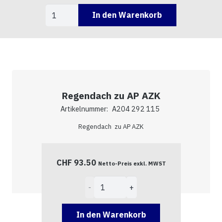
A404
In den Warenkorb
532
101
Menge
Regendach zu AP AZK
Artikelnummer:
A204 292 115
Regendach zu AP AZK
CHF
93.50
Netto-Preis exkl. MWST
Regendach
zu
AP
In den Warenkorb