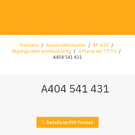
Startseite
/
Aussenzählerkasten
/
AP-AZK
/
Abgänge oben anschlussfertig
/
4 Plätze mit TT/TV
/
A404 541 431
A404 541 431
Details im PDF Format