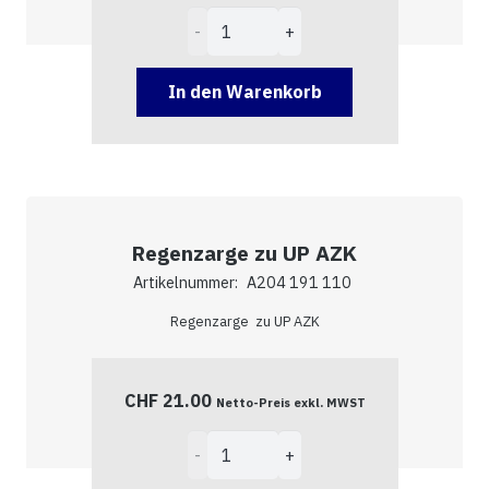
Regendach
zu
AP
In den Warenkorb
AZK
Menge
Regenzarge zu UP AZK
Artikelnummer:
A204 191 110
Regenzarge zu UP AZK
CHF
21.00
Netto-Preis exkl. MWST
Regenzarge
zu