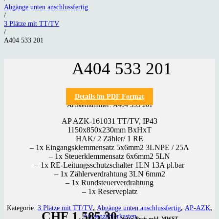
Abgänge unten anschlussfertig
/
3 Plätze mit TT/TV
/
A404 533 201
A404 533 201
Details im PDF Format
Artikelnummer:
A404 533 201
AP AZK-161031 TT/TV, IP43
1150x850x230mm BxHxT
HAK/ 2 Zähler/ 1 RE
– 1x Eingangsklemmensatz 5x6mm2 3LNPE / 25A
– 1x Steuerklemmensatz 6x6mm2 5LN
– 1x RE-Leitungsschutzschalter 1LN 13A pl.bar
– 1x Zählerverdrahtung 3LN 6mm2
– 1x Rundsteuerverdrahtung
– 1x Reserveplatz
Kategorie:
3 Plätze mit TT/TV
,
Abgänge unten anschlussfertig
,
AP-AZK
,
CHF
1,585.30
Aussenzählerkasten
Netto-Preis exkl. MWST