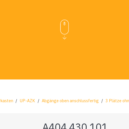
rkasten
/
UP-AZK
/
Abgänge oben anschlussfertig
/
3 Plätze oh
A404 430 101