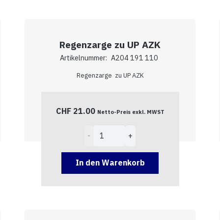
Regenzarge zu UP AZK
Artikelnummer:
A204 191 110
Regenzarge zu UP AZK
CHF
21.00
Netto-Preis exkl. MWST
Regenzarge
zu
UP
In den Warenkorb
AZK
Menge