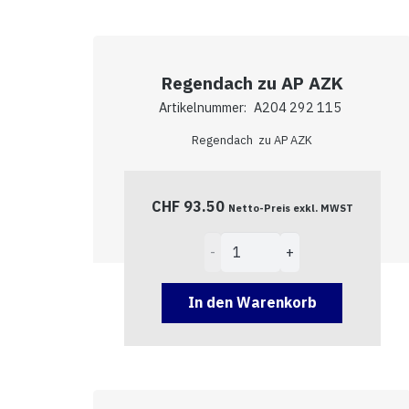
Regendach zu AP AZK
Artikelnummer:
A204 292 115
Regendach zu AP AZK
CHF
93.50
Netto-Preis exkl. MWST
Regendach
zu
AP
In den Warenkorb
AZK
Menge