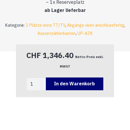
– 1x Reserveplatz
ab Lager lieferbar
Kategorie:
3 Plätze ohne TT/TV
,
Abgänge oben anschlussfertig
,
Aussenzählerkasten
,
UP-AZK
CHF
1,346.40
Netto-Preis exkl.
MWST
A404
In den Warenkorb
430
101
Menge