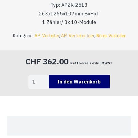
Typ: APZK-2513
263x1265x107mm BxHxT
1 Zähler/ 3x 10-Module
Kategorie:
AP-Verteiler
,
AP-Verteiler leer
,
Norm-Verteiler
CHF
362.00
Netto-Preis exkl. MWST
A202
In den Warenkorb
102
533
Menge