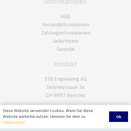
Informationen
AGB
Versandinformationen
Zahlungsinformationen
Lieferfristen
Garantie
Kontakt
STB Engineering AG
Seilereistrasse 3a
CH-8892 Berschis
+41 81 720 10 20
Diese Website verwendet Cookies. Wenn Sie diese
Website weiterhin nutzen, stimmen Sie dem zu.
Ok
info@stb-ag.ch
Datenschutz