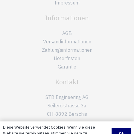
Impressum
Informationen
AGB
Versandinformationen
Zahlungsinformationen
Lieferfristen
Garantie
Kontakt
STB Engineering AG
Seilereistrasse 3a
CH-8892 Berschis
Diese Website verwendet Cookies. Wenn Sie diese
+41 81 720 10 20
Website weiterhin nutzen, stimmen Sie dem zu.
Ok