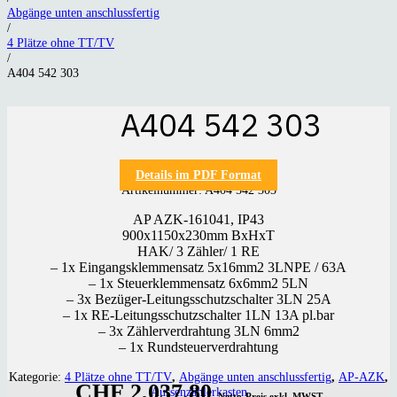
Abgänge unten anschlussfertig
/
4 Plätze ohne TT/TV
/
A404 542 303
A404 542 303
Details im PDF Format
Artikelnummer:
A404 542 303
AP AZK-161041, IP43
900x1150x230mm BxHxT
HAK/ 3 Zähler/ 1 RE
– 1x Eingangsklemmensatz 5x16mm2 3LNPE / 63A
– 1x Steuerklemmensatz 6x6mm2 5LN
– 3x Bezüger-Leitungsschutzschalter 3LN 25A
– 1x RE-Leitungsschutzschalter 1LN 13A pl.bar
– 3x Zählerverdrahtung 3LN 6mm2
– 1x Rundsteuerverdrahtung
Kategorie:
4 Plätze ohne TT/TV
,
Abgänge unten anschlussfertig
,
AP-AZK
,
CHF
2,037.80
Aussenzählerkasten
Netto-Preis exkl. MWST