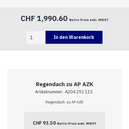
CHF
1,990.60
Netto-Preis exkl. MWST
A404
In den Warenkorb
440
122
Menge
Regendach zu AP AZK
Artikelnummer:
A204 292 115
Regendach zu AP AZK
CHF
93.50
Netto-Preis exkl. MWST