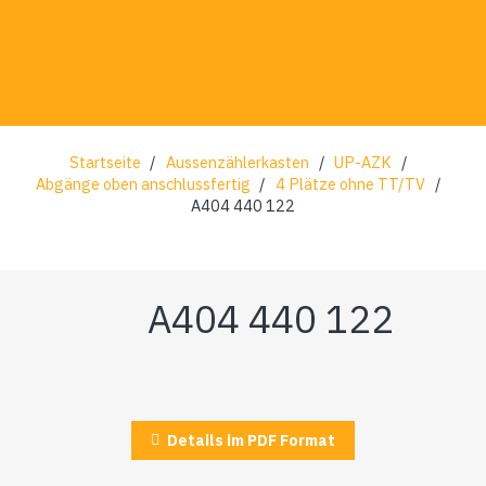
Startseite
/
Aussenzählerkasten
/
UP-AZK
/
Abgänge oben anschlussfertig
/
4 Plätze ohne TT/TV
/
A404 440 122
A404 440 122
Details im PDF Format