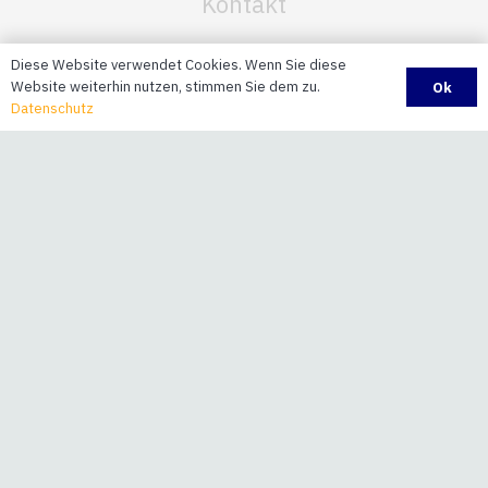
Kontakt
STB Engineering AG
Diese Website verwendet Cookies. Wenn Sie diese
Website weiterhin nutzen, stimmen Sie dem zu.
Ok
Seilereistrasse 3a
Datenschutz
CH-8892 Berschis
+41 81 720 10 20
info@stb-ag.ch