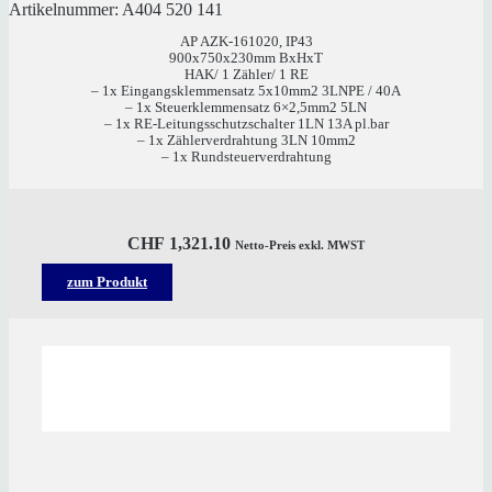
Artikelnummer:
A404 520 141
AP AZK-161020, IP43
900x750x230mm BxHxT
HAK/ 1 Zähler/ 1 RE
– 1x Eingangsklemmensatz 5x10mm2 3LNPE / 40A
– 1x Steuerklemmensatz 6×2,5mm2 5LN
– 1x RE-Leitungsschutzschalter 1LN 13A pl.bar
– 1x Zählerverdrahtung 3LN 10mm2
– 1x Rundsteuerverdrahtung
CHF
1,321.10
Netto-Preis exkl. MWST
zum Produkt