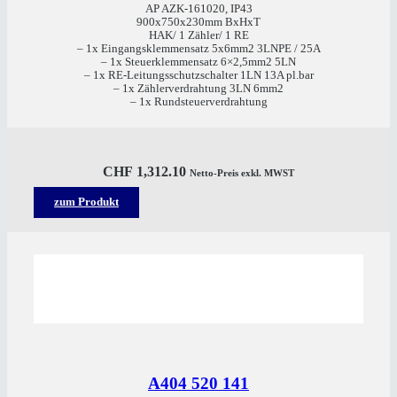
AP AZK-161020, IP43
900x750x230mm BxHxT
HAK/ 1 Zähler/ 1 RE
– 1x Eingangsklemmensatz 5x6mm2 3LNPE / 25A
– 1x Steuerklemmensatz 6×2,5mm2 5LN
– 1x RE-Leitungsschutzschalter 1LN 13A pl.bar
– 1x Zählerverdrahtung 3LN 6mm2
– 1x Rundsteuerverdrahtung
CHF
1,312.10
Netto-Preis exkl. MWST
zum Produkt
A404 520 141