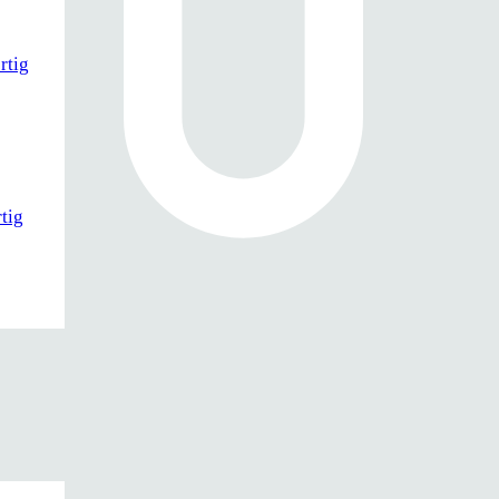
rtig
tig